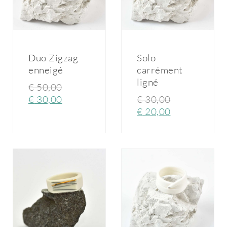
Duo Zigzag
Solo
enneigé
carrément
ligné
€
50,00
€
30,00
€
30,00
€
20,00