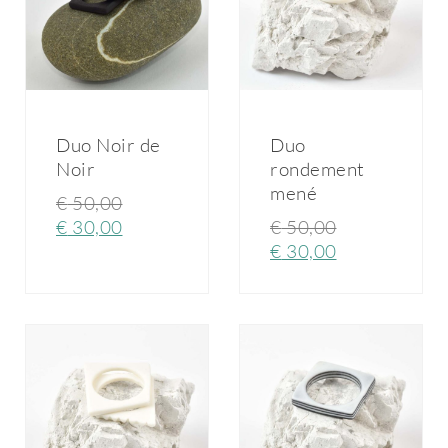
Duo Noir de
Duo
Noir
rondement
mené
€
50,00
€
30,00
€
50,00
€
30,00