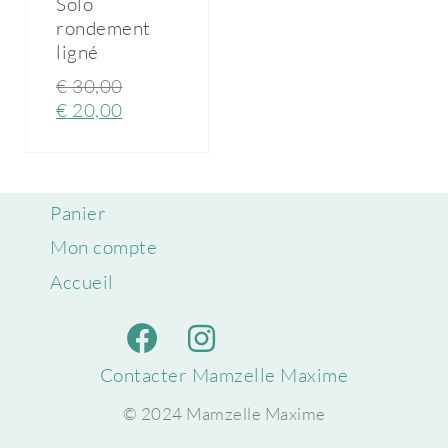
Solo
rondement
ligné
€
30,00
€
20,00
Panier
Mon compte
Accueil
Contacter Mamzelle Maxime
© 2024 Mamzelle Maxime