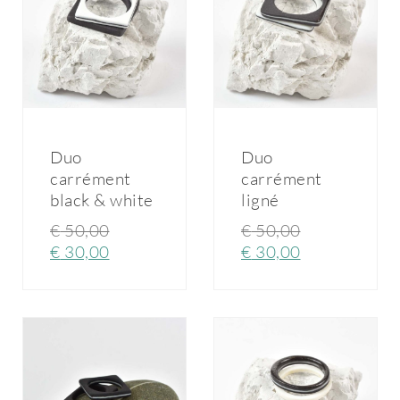
Duo
Duo
carrément
carrément
black & white
ligné
€
50,00
€
50,00
€
30,00
€
30,00