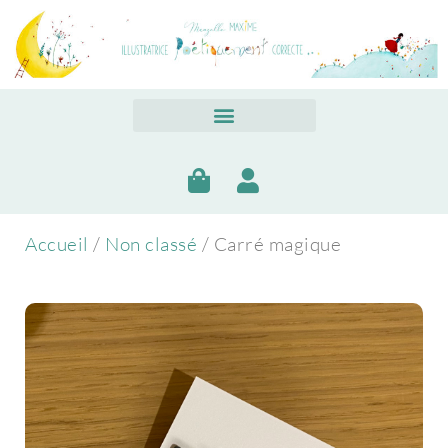
Accueil
/
Non classé
/ Carré magique