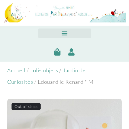
Accueil
/
Jolis objets
/
Jardin de
Curiosités
/ Edouard le Renard * M
Out of stock
Out of stock