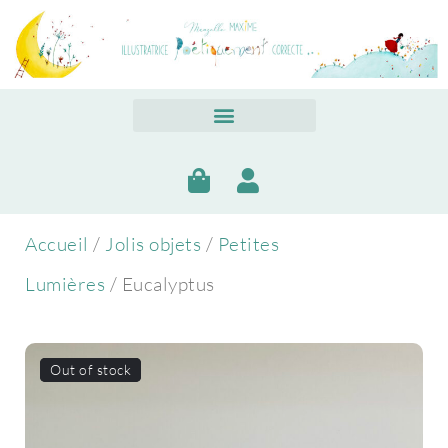
Accueil
/
Jolis objets
/
Petites
Lumières
/ Eucalyptus
Out of stock
Out of stock