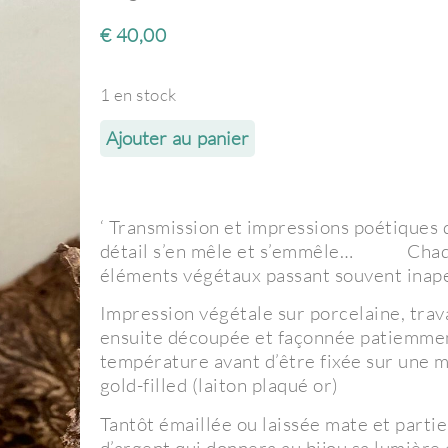
€
40,00
1 en stock
Ajouter au panier
‘ Transmission et impressions poétiques d
détail s’en mêle et s’emmêle… Chaque 
éléments végétaux passant souvent inape
Impression végétale sur porcelaine, trav
ensuite découpée et façonnée patiemment 
température avant d’être fixée sur une m
gold-filled (laiton plaqué or)
Tantôt émaillée ou laissée mate et partie
d’argent qui donnera au bijou sa lumière et